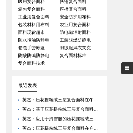
医用复合面料
帐篷复合面料
箱包复合面料
座椅复合面料
工业用复合面料
安全防护用布料
包装材料用布料
农业用复合面料
面料现货超市
防电磁辐射面料
防水拒油防静电
工装阻燃防静电
箱包手套帐篷
羽绒服风衣夹克
防酸防碱防静电
复合面料标准
复合面料技术
最近发表
英杰：压花摇粒绒三层复合面料在冬季户外服装中的保暖性能优化研究
英杰：基于压花摇粒绒三层复合面料的高透气防风运动服饰开发
英杰：应用于滑雪服的压花摇粒绒三层复合面料抗撕裂与耐磨性提升技术
英杰：压花摇粒绒三层复合面料在户外风衣和夹克中的应用与性能