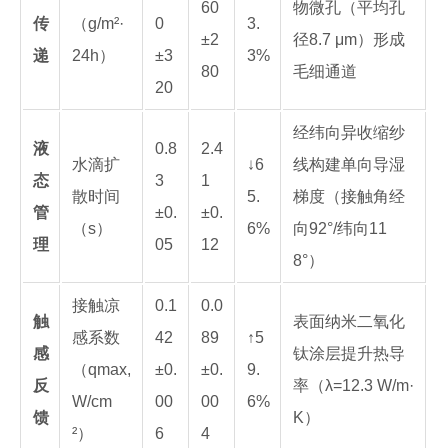
60
物微孔（平均孔
传
（g/m²·
0
3.
±2
径8.7 μm）形成
递
24h）
±3
3%
80
毛细通道
20
经纬向异收缩纱
液
0.8
2.4
水滴扩
↓6
线构建单向导湿
态
3
1
散时间
5.
梯度（接触角经
管
±0.
±0.
（s）
6%
向92°/纬向11
理
05
12
8°）
接触凉
0.1
0.0
触
表面纳米二氧化
感系数
42
89
↑5
感
钛涂层提升热导
（qmax,
±0.
±0.
9.
反
率（λ=12.3 W/m·
W/cm
00
00
6%
馈
K）
²）
6
4