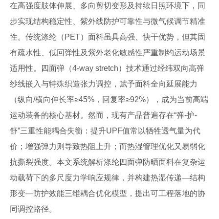
在高强度肢体伸展、多向剪切变形及持续日照环境下，同
步实现结构稳定性、紫外线防护可靠性与微气候调节精准
性。传统涤纶（PET）面料虽具高强、快干优势，但其固
有疏水性、低回弹性及紫外老化敏感性严重制约运动场景
适用性。四面弹（4-way stretch）技术通过经纬双向高弹
纱线嵌入与特殊织造张力调控，赋予面料全向延展能力
（纵向/横向伸长率≥45%，回复率≥92%），成为当前高端
运动装备的核心基材。然而，现有产品普遍存在“弹-护-
舒”三重性能耦合失衡：提升UPF值常以牺牲透气量为代
价；增强弹力则导致热阻上升；而热湿管理优化又易弱化
抗撕裂强度。本文系统解析涤纶四面弹防晒面料在复杂运
动载荷下的多尺度力学响应规律，并构建热湿传递—结构
形变—防护效能三维耦合优化模型，提出可工程落地的协
同调控路径。