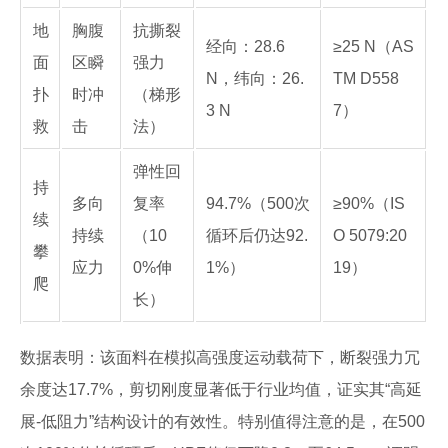
地
胸腹
抗撕裂
经向：28.6
≥25 N（AS
面
区瞬
强力
N，纬向：26.
TM D558
扑
时冲
（梯形
3 N
7）
救
击
法）
弹性回
持
多向
复率
94.7%（500次
≥90%（IS
续
持续
（10
循环后仍达92.
O 5079:20
攀
应力
0%伸
1%）
19）
爬
长）
数据表明：该面料在模拟高强度运动载荷下，断裂强力冗
余度达17.7%，剪切刚度显著低于行业均值，证实其“高延
展-低阻力”结构设计的有效性。特别值得注意的是，在500