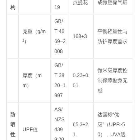
点提花
成微腔储气层
构
19
GB/
克重（g/m
T 46
平衡轻量性与
168±3
²）
69–2
防护厚度需求
008
GB/
微米级厚度控
厚度（m
T 38
0.23±0.
制保障贴身无
m）
20–1
01
感
997
AS/
防
达国标“优
NZS
晒
65.3±2.
级”（UPF≥5
UPF值
439
性
1
0），UVA透
9:20