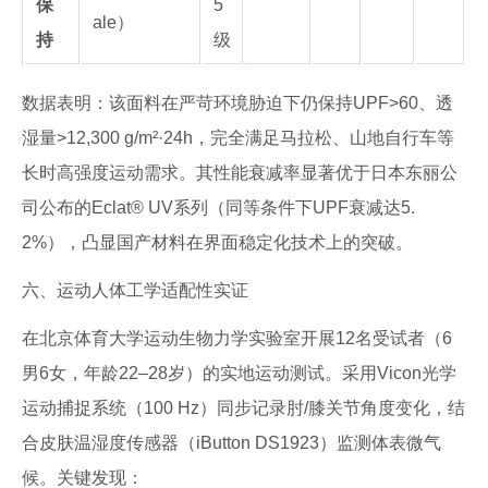
保
5
ale）
持
级
数据表明：该面料在严苛环境胁迫下仍保持UPF>60、透
湿量>12,300 g/m²·24h，完全满足马拉松、山地自行车等
长时高强度运动需求。其性能衰减率显著优于日本东丽公
司公布的Eclat® UV系列（同等条件下UPF衰减达5.
2%），凸显国产材料在界面稳定化技术上的突破。
六、运动人体工学适配性实证
在北京体育大学运动生物力学实验室开展12名受试者（6
男6女，年龄22–28岁）的实地运动测试。采用Vicon光学
运动捕捉系统（100 Hz）同步记录肘/膝关节角度变化，结
合皮肤温湿度传感器（iButton DS1923）监测体表微气
候。关键发现：