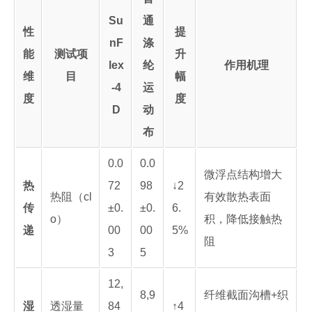
Su
通
性
提
nF
涤
能
测试项
升
lex
纶
作用机理
维
目
幅
-4
运
度
度
D
动
布
0.0
0.0
微浮点结构增大
热
72
98
↓2
热阻（cl
有效散热表面
传
±0.
±0.
6.
o）
积，降低接触热
递
00
00
5%
阻
3
5
12,
8,9
纤维截面沟槽+织
湿
透湿量
84
↑4