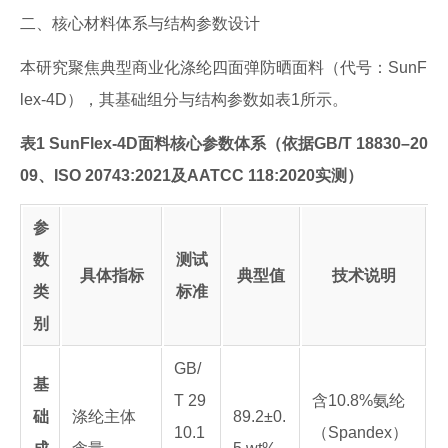
二、核心材料体系与结构参数设计
本研究聚焦典型商业化涤纶四面弹防晒面料（代号：SunF
lex-4D），其基础组分与结构参数如表1所示。
表1 SunFlex-4D面料核心参数体系（依据GB/T 18830–20
09、ISO 20743:2021及AATCC 118:2020实测）
参
数
测试
具体指标
典型值
技术说明
类
标准
别
GB/
基
T 29
含10.8%氨纶
础
涤纶主体
89.2±0.
10.1
（Spandex）