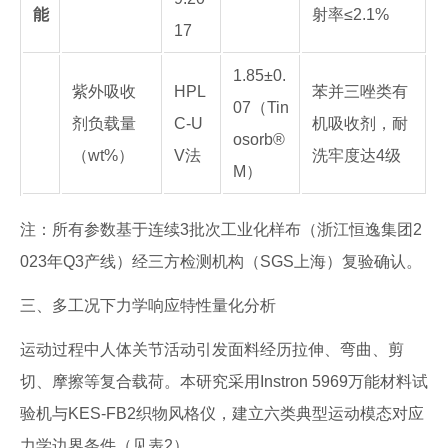
能
射率≤2.1%
17
1.85±0.
紫外吸收
HPL
苯并三唑类有
07（Tin
剂负载量
C-U
机吸收剂，耐
osorb®
（wt%）
V法
洗牢度达4级
M）
注：所有参数基于连续3批次工业化样布（浙江恒逸集团2
023年Q3产线）经三方检测机构（SGS上海）复验确认。
三、多工况下力学响应特性量化分析
运动过程中人体关节活动引发面料经历拉伸、弯曲、剪
切、摩擦等复合载荷。本研究采用Instron 5969万能材料试
验机与KES-FB2织物风格仪，建立六类典型运动模态对应
力学边界条件（见表2）。