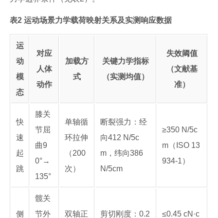
表2 运动场景力学载荷映射关系及实测响应数据
运
对应
失效阈值
动
加载方
关键力学指标
人体
（文献基
模
式
（实测均值）
动作
准）
态
膝关
快
单轴循
断裂强力：经
节屈
≥350 N/5c
速
环拉伸
向412 N/5c
曲9
m（ISO 13
起
（200
m，纬向386
0°→
934-1）
跳
次）
N/5cm
135°
髋关
侧
节外
双轴正
剪切刚度：0.2
≤0.45 cN·c