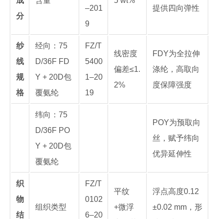
成
含量
5 wt%
–201
提供四向弹性
分
9
纱
经向：75
FZ/T
线密度
FDY为全拉伸
线
D/36F FD
5400
偏差≤1.
涤纶，高取向
规
Y + 20D包
1–20
2%
度保障强度
格
覆氨纶
19
纬向：75
POY为预取向
D/36F PO
丝，赋予纬向
Y + 20D包
优异延伸性
覆氨纶
织
FZ/T
平纹
浮点高度0.12
物
0102
组织类型
+微浮
±0.02 mm，形
结
6–20