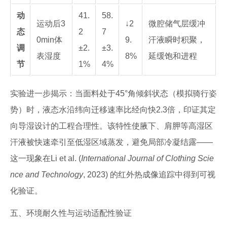
动
41.
58.
运动后3
↓2
微腔储气层缓冲
态
2
7
0min体
9.
汗液瞬时积聚，
调
±2.
±3.
表湿度
8%
延缓饱和进程
节
1%
4%
实验进一步揭示：当面料处于45°角倾斜状态（模拟骑行姿
势）时，液态水沿纬向迁移速率比经向快2.3倍，印证其定
向导湿设计的工程合理性。该特性使腋下、肩胛等高湿区
汗液被快速牵引至低湿区域蒸发，避免局部冷凝结露——
这一现象在Li et al. (
International Journal of Clothing Scie
nce and Technology
, 2023) 的红外热成像追踪中得到可视
化验证。
五、环境耐久性与运动适配性验证