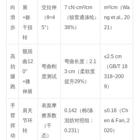
向
展
交拉伸
7 cN·cm²/cm
m²/cm（Wa
滑
+躯
（θ=4
（较普通涤纶↓
ng et al., 20
步
干扭
5°）
38%）
21）
转
髋屈
高
≤2.5 cm
曲12
弯曲长度：2.1
抬
弯曲刚
（GB/T 18
0°
3 cm（柔软度
腿
度测试
318–200
+膝
提升29%）
跑
9）
伸展
手
表面摩
肩关
0.142（棉/涤
≤0.18（Ch
臂
擦系数
节环
混纺对照组：
en & Fan, 2
挥
（干
转
0.231）
020）
动
态）