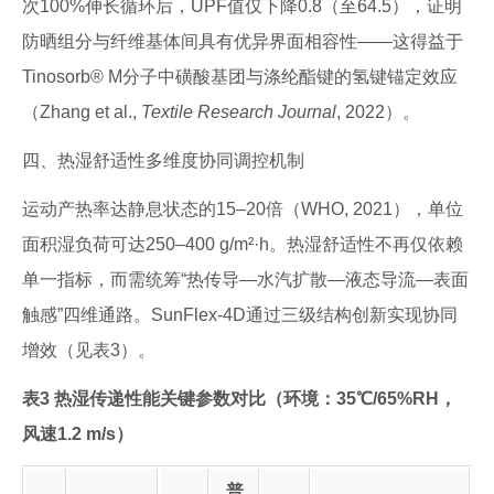
次100%伸长循环后，UPF值仅下降0.8（至64.5），证明
防晒组分与纤维基体间具有优异界面相容性——这得益于
Tinosorb® M分子中磺酸基团与涤纶酯键的氢键锚定效应
（Zhang et al.,
Textile Research Journal
, 2022）。
四、热湿舒适性多维度协同调控机制
运动产热率达静息状态的15–20倍（WHO, 2021），单位
面积湿负荷可达250–400 g/m²·h。热湿舒适性不再仅依赖
单一指标，而需统筹“热传导—水汽扩散—液态导流—表面
触感”四维通路。SunFlex-4D通过三级结构创新实现协同
增效（见表3）。
表3 热湿传递性能关键参数对比（环境：35℃/65%RH，
风速1.2 m/s）
普