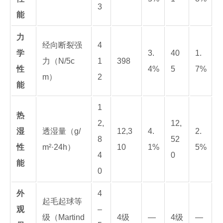
3
能
力
经向断裂强
4
学
3.
40
1.
力（N/5c
1
398
性
4%
5
7%
m）
2
能
1
热
2,
12,
湿
透湿量（g/
12,3
4.
2.
8
52
性
m²·24h）
10
1%
5%
4
0
能
0
外
4
起毛起球等
观
–
级（Martind
4级
—
4级
—