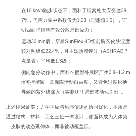
在10 km/h跑步状态下，面料于腘窝处大应变达38.
7%，但应力集中系数仅为1.03（理想值1.0），证
明四面弹结构有效分散局部应力；
运动30 min后，穿着SunFlex-4D组前胸区皮肤湿度
较对照组低22.4%，且主观热感评分（ASHRAE 7
点量表）平均低1.3级；
侧向急停动作中，面料在髋部外展区产生0.8–1.2 m
m可控褶皱，既保障活动自由度，又避免过度松弛
导致的紫外线漏入（实测UPF局部波动<±0.5）。
上述结果证实：力学响应与热湿传递的协同优化，本质是
通过结构—材料—工艺三位一体设计，使面料成为人体第
二皮肤的动态延伸体，而非被动覆盖层。