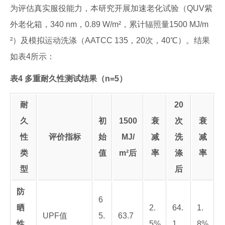
为评估真实服役能力，本研究开展加速老化试验（QUV紫
外老化箱，340 nm，0.89 W/m²，累计辐照量1500 MJ/m
²）及模拟运动洗涤（AATCC 135，20次，40℃）。结果
如表4所示：
表4 多重耐久性测试结果（n=5）
耐
20
久
初
1500
衰
次
衰
性
评价指标
始
MJ/
减
洗
减
类
值
m²后
率
涤
率
型
后
防
6
晒
2.
64.
1.
UPF值
5.
63.7
性
5%
1
8%