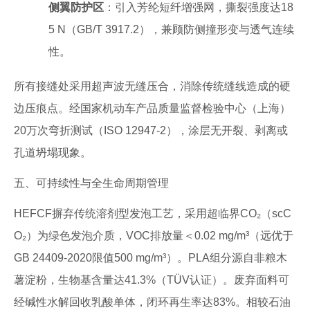
侧翼防护区
：引入芳纶短纤增强网，撕裂强度达18
5 N（GB/T 3917.2），兼顾防侧撞形变与透气连续
性。
所有接缝处采用超声波无缝压合，消除传统缝线造成的硬
边压痕点。经国家机动车产品质量监督检验中心（上海）
20万次弯折测试（ISO 12947-2），涂层无开裂、剥离或
孔道坍塌现象。
五、可持续性与全生命周期管理
HEFCF摒弃传统溶剂型发泡工艺，采用超临界CO₂（scC
O₂）为绿色发泡介质，VOC排放量＜0.02 mg/m³（远优于
GB 24409-2020限值500 mg/m³）。PLA组分源自非粮木
薯淀粉，生物基含量达41.3%（TÜV认证）。废弃面料可
经碱性水解回收乳酸单体，闭环再生率达83%。相较石油