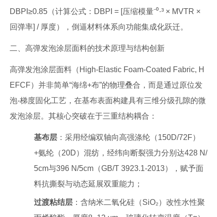
DBPI≥0.85（计算公式：DBPI = [压缩模量⁻⁰·³ × MVTR ×
回弹率] / 厚度），倒逼材料体系向功能集成化跃迁。
二、高弹发泡涂层面料的技术原理与结构创新
高弹发泡涂层面料（High-Elastic Foam-Coated Fabric, H
EFCF）并非简单“海绵+布”的物理叠合，而是通过原位发
泡-梯度固化工艺，在基布表面构建具有三维分级孔隙的微
发泡涂层。其核心突破在于三重结构耦合：
基布层
：采用经编双轴向高强涤纶（150D/72F）
+氨纶（20D）混纺，经纬向断裂强力分别达428 N/
5cm与396 N/5cm（GB/T 3923.1-2013），赋予面
料抗撕裂与动态延展双重能力；
过渡粘结层
：含纳米二氧化硅（SiO₂）改性水性聚