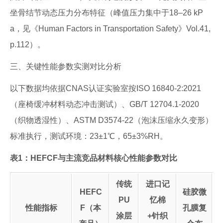
坐骨结节动态压力分布特征（峰值压力集中于18–26 kP
a，见《Human Factors in Transportation Safety》Vol.41,
p.112）。
三、关键性能参数实测对比分析
以下数据均依据CNAS认证实验室按ISO 16840-2:2021
（座椅缓冲材料动态冲击测试）、GB/T 12704.1-2020
（织物透湿性）、ASTM D3574-22（泡沫压缩永久变形）
标准执行，测试环境：23±1℃，65±3%RH。
表1：HEFCF与主流竞品材料核心性能参数对比
传统
进口记
HEFC
硅胶微
PU
忆棉
性能指标
F（本
孔膜复
涂层
+针织