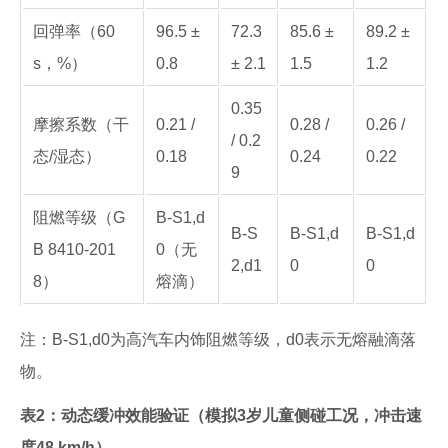
回弹率（60
96.5 ±
72.3
85.6 ±
89.2 ±
s，%）
0.8
± 2.1
1.5
1.2
0.35
摩擦系数（干
0.21 /
0.28 /
0.26 /
/ 0.2
态/湿态）
0.18
0.24
0.22
9
阻燃等级（G
B-S1,d
B-S
B-S1,d
B-S1,d
B 8410-201
0（无
2,d1
0
0
8）
熔滴）
注：B-S1,d0为高汽车内饰阻燃等级，d0表示无熔融滴落
物。
表2：动态缓冲效能验证（模拟3岁儿童侧碰工况，冲击速
度48 km/h）