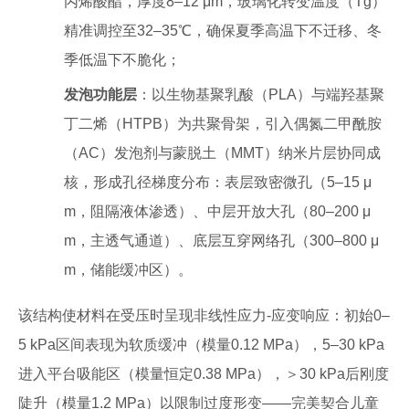
丙烯酸酯，厚度8–12 μm，玻璃化转变温度（Tg）
精准调控至32–35℃，确保夏季高温下不迁移、冬
季低温下不脆化；
发泡功能层
：以生物基聚乳酸（PLA）与端羟基聚
丁二烯（HTPB）为共聚骨架，引入偶氮二甲酰胺
（AC）发泡剂与蒙脱土（MMT）纳米片层协同成
核，形成孔径梯度分布：表层致密微孔（5–15 μ
m，阻隔液体渗透）、中层开放大孔（80–200 μ
m，主透气通道）、底层互穿网络孔（300–800 μ
m，储能缓冲区）。
该结构使材料在受压时呈现非线性应力-应变响应：初始0–
5 kPa区间表现为软质缓冲（模量0.12 MPa），5–30 kPa
进入平台吸能区（模量恒定0.38 MPa），＞30 kPa后刚度
陡升（模量1.2 MPa）以限制过度形变——完美契合儿童