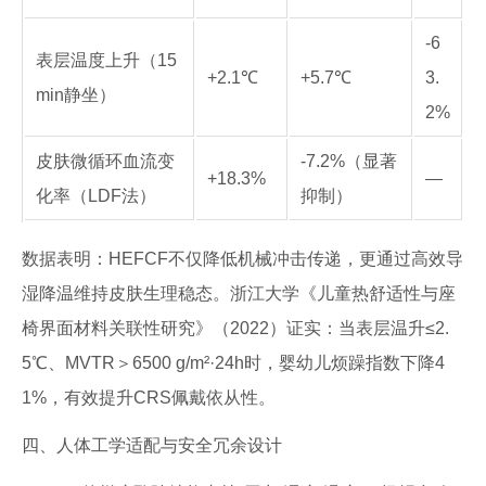
-6
表层温度上升（15
+2.1℃
+5.7℃
3.
min静坐）
2%
皮肤微循环血流变
-7.2%（显著
+18.3%
—
化率（LDF法）
抑制）
数据表明：HEFCF不仅降低机械冲击传递，更通过高效导
湿降温维持皮肤生理稳态。浙江大学《儿童热舒适性与座
椅界面材料关联性研究》（2022）证实：当表层温升≤2.
5℃、MVTR＞6500 g/m²·24h时，婴幼儿烦躁指数下降4
1%，有效提升CRS佩戴依从性。
四、人体工学适配与安全冗余设计