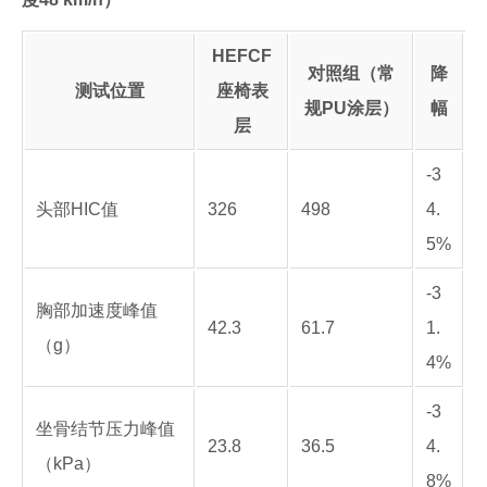
HEFCF
对照组（常
降
测试位置
座椅表
规PU涂层）
幅
层
-3
头部HIC值
326
498
4.
5%
-3
胸部加速度峰值
42.3
61.7
1.
（g）
4%
-3
坐骨结节压力峰值
23.8
36.5
4.
（kPa）
8%