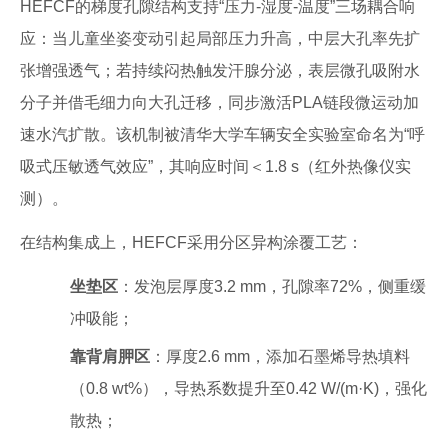
HEFCF的梯度孔隙结构支持“压力-湿度-温度”三场耦合响
应：当儿童坐姿变动引起局部压力升高，中层大孔率先扩
张增强透气；若持续闷热触发汗腺分泌，表层微孔吸附水
分子并借毛细力向大孔迁移，同步激活PLA链段微运动加
速水汽扩散。该机制被清华大学车辆安全实验室命名为“呼
吸式压敏透气效应”，其响应时间＜1.8 s（红外热像仪实
测）。
在结构集成上，HEFCF采用分区异构涂覆工艺：
坐垫区
：发泡层厚度3.2 mm，孔隙率72%，侧重缓
冲吸能；
靠背肩胛区
：厚度2.6 mm，添加石墨烯导热填料
（0.8 wt%），导热系数提升至0.42 W/(m·K)，强化
散热；