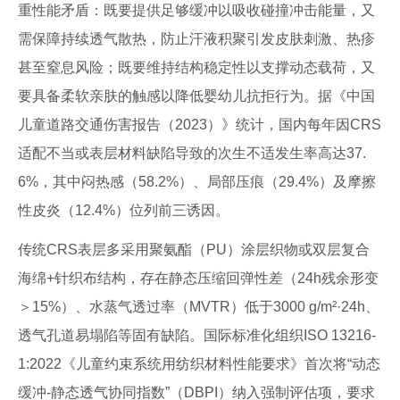
重性能矛盾：既要提供足够缓冲以吸收碰撞冲击能量，又
需保障持续透气散热，防止汗液积聚引发皮肤刺激、热疹
甚至窒息风险；既要维持结构稳定性以支撑动态载荷，又
要具备柔软亲肤的触感以降低婴幼儿抗拒行为。据《中国
儿童道路交通伤害报告（2023）》统计，国内每年因CRS
适配不当或表层材料缺陷导致的次生不适发生率高达37.
6%，其中闷热感（58.2%）、局部压痕（29.4%）及摩擦
性皮炎（12.4%）位列前三诱因。
传统CRS表层多采用聚氨酯（PU）涂层织物或双层复合
海绵+针织布结构，存在静态压缩回弹性差（24h残余形变
＞15%）、水蒸气透过率（MVTR）低于3000 g/m²·24h、
透气孔道易塌陷等固有缺陷。国际标准化组织ISO 13216-
1:2022《儿童约束系统用纺织材料性能要求》首次将“动态
缓冲-静态透气协同指数”（DBPI）纳入强制评估项，要求