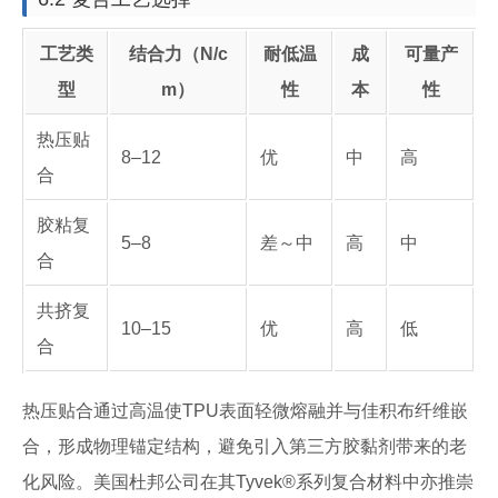
工艺类
结合力（N/c
耐低温
成
可量产
型
m）
性
本
性
热压贴
8–12
优
中
高
合
胶粘复
5–8
差～中
高
中
合
共挤复
10–15
优
高
低
合
热压贴合通过高温使TPU表面轻微熔融并与佳积布纤维嵌
合，形成物理锚定结构，避免引入第三方胶黏剂带来的老
化风险。美国杜邦公司在其Tyvek®系列复合材料中亦推崇