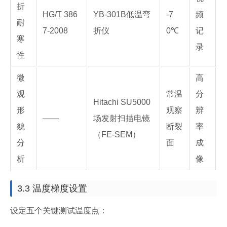
折
HG/T 386
YB-301B低温弯
-7
频
耐
7-2008
折仪
0℃
记
寒
录
性
微
高
观
常温
分
Hitachi SU5000
形
观察
辨
——
场发射扫描电镜
貌
断裂
率
（FE-SEM）
分
面
成
析
像
3.3 温度梯度设置
设定五个关键测试温度点：