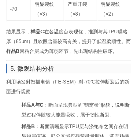
明显裂纹
严重开裂
明显裂纹
-70
（×3）
（×8）
（×2）
结果显示，
样品C
在各温度点表现优，推测与其TPU膜略
厚（85μm）且软段含量较高有关，提升了低温柔顺性。而
样品B
因粘合层成为薄弱环节，先出现结构性破坏。
5. 微观结构分析
利用场发射扫描电镜（FE-SEM）对-70℃拉伸断裂后的断
面进行观察：
样品A与C
：断面呈现典型的“韧窝状”形貌，说明断
裂过程伴随较大能量吸收，属于韧性断裂。
样品B
：断面清晰显示TPU层与涤纶布之间存在明
显脱层痕迹，部分区域仅残留微量胶体，证实粘接