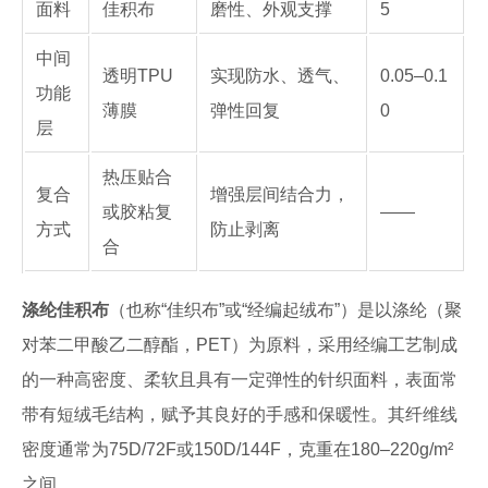
面料
佳积布
磨性、外观支撑
5
中间
透明TPU
实现防水、透气、
0.05–0.1
功能
薄膜
弹性回复
0
层
热压贴合
复合
增强层间结合力，
或胶粘复
——
方式
防止剥离
合
涤纶佳积布
（也称“佳织布”或“经编起绒布”）是以涤纶（聚
对苯二甲酸乙二醇酯，PET）为原料，采用经编工艺制成
的一种高密度、柔软且具有一定弹性的针织面料，表面常
带有短绒毛结构，赋予其良好的手感和保暖性。其纤维线
密度通常为75D/72F或150D/144F，克重在180–220g/m²
之间。