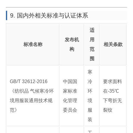
9. 国内外相关标准与认证体系
适
发布机
用
标准名称
相关条款
构
范
围
寒
GB/T 32612-2016
中国国
冷
要求面料
《纺织品 气候寒冷环
家标准
环
在-35℃
境用服装通用技术规
化管理
境
下弯折无
范》
委员会
服
裂纹
装
工