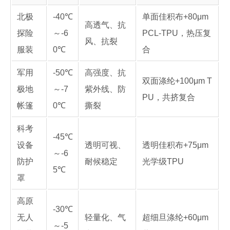
北极
-40℃
单面佳积布+80μm
高透气、抗
探险
～-6
PCL-TPU，热压复
风、抗裂
服装
0℃
合
军用
-50℃
高强度、抗
双面涤纶+100μm T
极地
～-7
紫外线、防
PU，共挤复合
帐篷
0℃
撕裂
科考
-45℃
设备
透明可视、
透明佳积布+75μm
～-6
防护
耐候稳定
光学级TPU
5℃
罩
高原
-30℃
无人
轻量化、气
超细旦涤纶+60μm
～-5