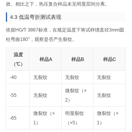
效。相比之下，热压复合样品未见明显层间分离。
4.3 低温弯折测试表现
依据HG/T 3867标准，在规定温度下将试样绕直径3mm圆
柱弯曲180°，观察是否产生裂纹。
温度
样品A
样品B
样品C
（℃）
-40
无裂纹
无裂纹
无裂纹
微裂纹（×
-55
无裂纹
无裂纹
2）
微裂纹（×
明显裂纹
微裂纹（×
-65
1）
（×5）
1）