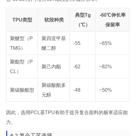
典型Tg
-60℃伸长率
TPU类型
软段种类
（℃）
保留率
聚醚型（P
聚四亚甲基
-55
~65%
TMG）
醚二醇
聚酯型（P
聚己内酯
-62
~82%
CL）
聚碳酸酯多
聚碳酸酯型
-48
~50%
元醇
因此，选用PCL基TPU有助于提升复合面料的极寒适应能
力。
6.2 复合工艺选择