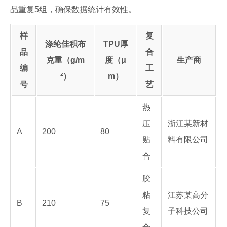
品重复5组，确保数据统计有效性。
样
复
涤纶佳积布
TPU厚
品
合
克重（g/m
度（μ
生产商
编
工
²）
m）
号
艺
热
压
浙江某新材
A
200
80
贴
料有限公司
合
胶
粘
江苏某高分
B
210
75
复
子科技公司