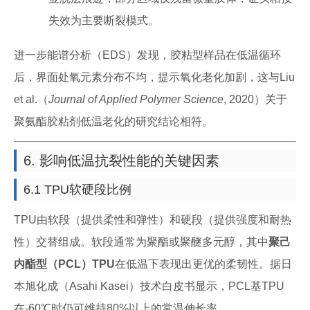
失效为主要断裂模式。
进一步能谱分析（EDS）发现，胶粘型样品在低温循环
后，界面处氧元素分布不均，提示氧化老化加剧，这与Liu
et al.（
Journal of Applied Polymer Science
, 2020）关于
聚氨酯胶粘剂低温老化的研究结论相符。
6. 影响低温抗裂性能的关键因素
6.1 TPU软硬段比例
TPU由软段（提供柔性和弹性）和硬段（提供强度和耐热
性）交替组成。软段通常为聚酯或聚醚多元醇，其中
聚己
内酯型（PCL）TPU
在低温下表现出更优的柔韧性。据日
本旭化成（Asahi Kasei）技术白皮书显示，PCL基TPU
在-60℃时仍可维持80%以上的常温伸长率。