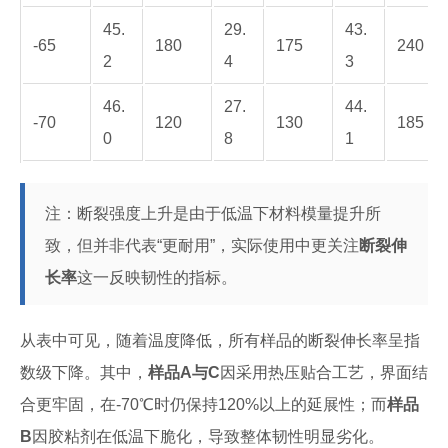
45.
29.
43.
-65
180
175
240
2
4
3
46.
27.
44.
-70
120
130
185
0
8
1
注：断裂强度上升是由于低温下材料模量提升所
致，但并非代表“更耐用”，实际使用中更关注
断裂伸
长率
这一反映韧性的指标。
从表中可见，随着温度降低，所有样品的断裂伸长率呈指
数级下降。其中，
样品A与C
因采用热压贴合工艺，界面结
合更牢固，在-70℃时仍保持120%以上的延展性；而
样品
B
因胶粘剂在低温下脆化，导致整体韧性明显劣化。