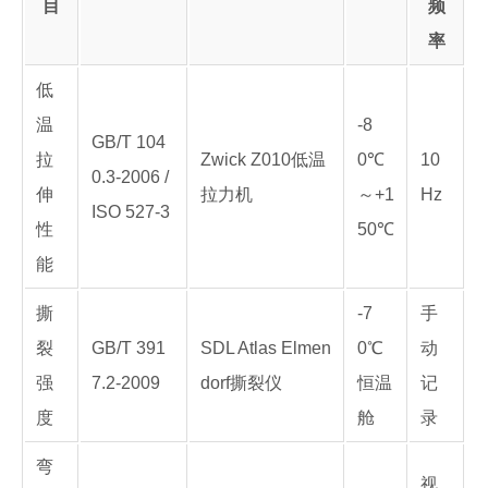
目
频
率
低
温
-8
GB/T 104
拉
Zwick Z010低温
0℃
10
0.3-2006 /
伸
拉力机
～+1
Hz
ISO 527-3
性
50℃
能
撕
-7
手
裂
GB/T 391
SDL Atlas Elmen
0℃
动
强
7.2-2009
dorf撕裂仪
恒温
记
度
舱
录
弯
视