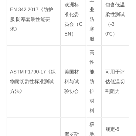
欧洲标
包含低温
EN 342:2017《防护
业
准化委
柔性测试
服 防寒套装性能要
防
员会（C
（-3
求》
寒
EN）
0℃）
服
高
性
ASTM F1790-17《织
美国材
能
可用于评
物耐切割性标准测试
料与试
防
估低温切
方法》
验协会
护
割阻力
材
料
极
规定-5
俄罗斯
地