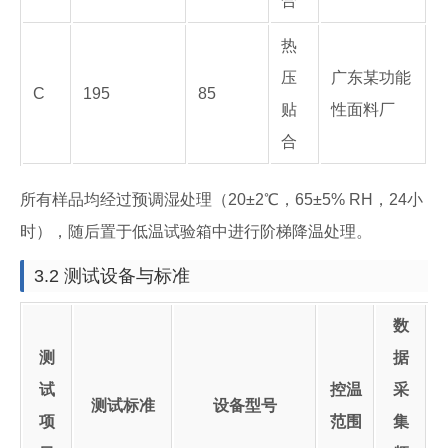
合
热
压
广东某功能
C
195
85
贴
性面料厂
合
所有样品均经过预调湿处理（20±2℃，65±5% RH，24小
时），随后置于低温试验箱中进行阶梯降温处理。
3.2 测试设备与标准
数
测
据
试
控温
采
测试标准
设备型号
项
范围
集