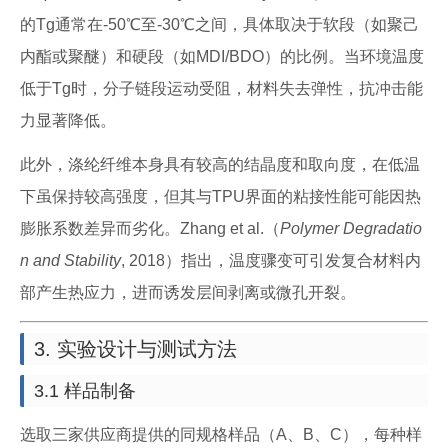
的Tg通常在-50℃至-30℃之间，具体取决于软段（如聚己
内酯或聚醚）和硬段（如MDI/BDO）的比例。当环境温度
低于Tg时，分子链段运动受阻，材料失去弹性，抗冲击能
力显著降低。
此外，涤纶纤维本身具有较高的结晶度和取向度，在低温
下虽保持较高强度，但其与TPU界面的粘接性能可能因热
膨胀系数差异而劣化。Zhang et al.（
Polymer Degradatio
n and Stability
, 2018）指出，温度骤变可引发复合材料内
部产生热应力，进而诱发层间剥离或微孔开裂。
3. 实验设计与测试方法
3.1 样品制备
选取三家供应商提供的同规格样品（A、B、C），每种样