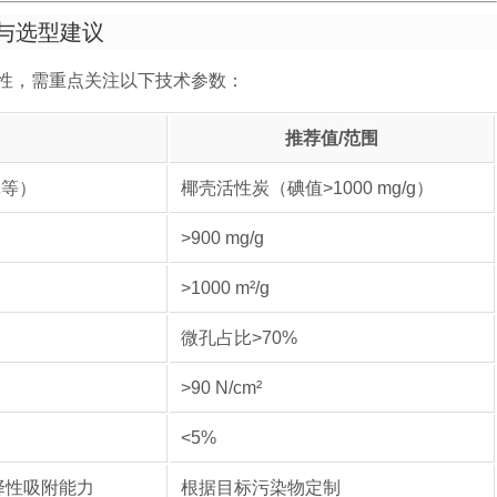
与选型建议
性，需重点关注以下技术参数：
推荐值/范围
壳等）
椰壳活性炭（碘值>1000 mg/g）
>900 mg/g
>1000 m²/g
微孔占比>70%
>90 N/cm²
<5%
选择性吸附能力
根据目标污染物定制