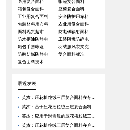
医用复合面料
帐篷复合面料
箱包复合面料
座椅复合面料
工业用复合面料
安全防护用布料
包装材料用布料
农业用复合面料
面料现货超市
防电磁辐射面料
防水拒油防静电
工装阻燃防静电
箱包手套帐篷
羽绒服风衣夹克
防酸防碱防静电
复合面料标准
复合面料技术
最近发表
英杰：压花摇粒绒三层复合面料在冬季户外服装中的保暖性能优化研究
英杰：基于压花摇粒绒三层复合面料的高透气防风运动服饰开发
英杰：应用于滑雪服的压花摇粒绒三层复合面料抗撕裂与耐磨性提升技术
英杰：压花摇粒绒三层复合面料在户外风衣和夹克中的应用与性能