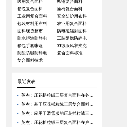
医用复合面料
帐篷复合面料
箱包复合面料
座椅复合面料
工业用复合面料
安全防护用布料
包装材料用布料
农业用复合面料
面料现货超市
防电磁辐射面料
防水拒油防静电
工装阻燃防静电
箱包手套帐篷
羽绒服风衣夹克
防酸防碱防静电
复合面料标准
复合面料技术
最近发表
英杰：压花摇粒绒三层复合面料在冬季户外服装中的保暖性能优化研究
英杰：基于压花摇粒绒三层复合面料的高透气防风运动服饰开发
英杰：应用于滑雪服的压花摇粒绒三层复合面料抗撕裂与耐磨性提升技术
英杰：压花摇粒绒三层复合面料在户外风衣和夹克中的应用与性能