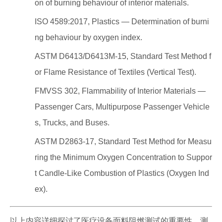
on of burning behaviour of interior materials.
ISO 4589:2017, Plastics — Determination of burni
ng behaviour by oxygen index.
ASTM D6413/D6413M-15, Standard Test Method f
or Flame Resistance of Textiles (Vertical Test).
FMVSS 302, Flammability of Interior Materials —
Passenger Cars, Multipurpose Passenger Vehicle
s, Trucks, and Buses.
ASTM D2863-17, Standard Test Method for Measu
ring the Minimum Oxygen Concentration to Suppor
t Candle-Like Combustion of Plastics (Oxygen Ind
ex).
以上内容详细探讨了医疗设备面料阻燃测试的重要性、测