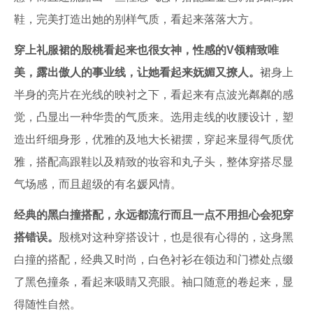
鞋，完美打造出她的别样气质，看起来落落大方。
穿上礼服裙的殷桃看起来也很女神，性感的V领精致唯
美，露出傲人的事业线，让她看起来妩媚又撩人。
裙身上
半身的亮片在光线的映衬之下，看起来有点波光粼粼的感
觉，凸显出一种华贵的气质来。选用走线的收腰设计，塑
造出纤细身形，优雅的及地大长裙摆，穿起来显得气质优
雅，搭配高跟鞋以及精致的妆容和丸子头，整体穿搭尽显
气场感，而且超级的有名媛风情。
经典的黑白撞搭配，永远都流行而且一点不用担心会犯穿
搭错误。
殷桃对这种穿搭设计，也是很有心得的，这身黑
白撞的搭配，经典又时尚，白色衬衫在领边和门襟处点缀
了黑色撞条，看起来吸睛又亮眼。袖口随意的卷起来，显
得随性自然。