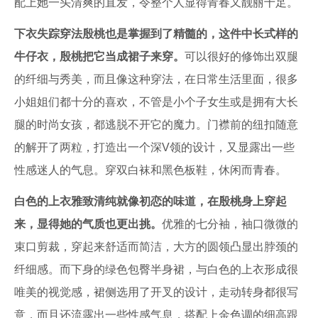
配上她一头清爽的直发，令整个人显得青春又靓丽十足。
下衣失踪穿法殷桃也是掌握到了精髓的，这件中长式样的
牛仔衣，殷桃把它当成裙子来穿。
可以很好的修饰出双腿
的纤细与秀美，而且像这种穿法，在日常生活里面，很多
小姐姐们都十分的喜欢，不管是小个子女生或是拥有大长
腿的时尚女孩，都逃脱不开它的魔力。门襟前的纽扣随意
的解开了两粒，打造出一个深V领的设计，又显露出一些
性感迷人的气息。穿双白袜和黑色板鞋，休闲而青春。
白色的上衣雅致清纯就像初恋的味道，在殷桃身上穿起
来，显得她的气质也更出挑。
优雅的七分袖，袖口微微的
束口剪裁，穿起来舒适而简洁，大方的圆领凸显出脖颈的
纤细感。而下身的绿色包臀半身裙，与白色的上衣形成很
唯美的视觉感，裙侧选用了开叉的设计，走动转身都很写
意，而且还流露出一些性感气息，搭配上金色调的细高跟