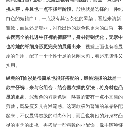
挑人穿，并且也一点不择年龄段。
殷桃就是选择的一件纯
白色的短袖白T，一点没有其它杂色的晕染，看起来清新
雅致，而且还是靓丽，衬托出她的肤色也更为的白皙。
将
衣摆完全的扎进牛仔裤的裤腰里，身材得到优化，无形中
也将她的纤细身形更完美的展露出来
，视觉上面也有着显
瘦的作用，配了一个个性十足的休闲大包，看起来随性又
实用。
经典的T恤衫是很简单也很好搭配的，殷桃选择的就是一
款牛仔裤，来与它组合，结合塞衣摆的穿法，将身材也凸
显的更高。
深蓝色的裤身色调，略微的带有一点小直筒的
剪裁，既显瘦又具有潮流感。这两款极为普通的单品搭配
起来，不仅显得超级的时尚休闲，而且也将她的好身材凸
显的更为的出挑，再搭配一些精致的小配饰，像手链项链