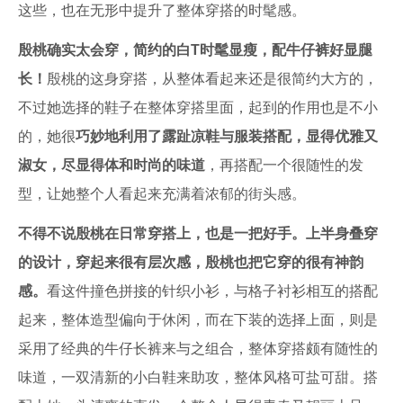
这些，也在无形中提升了整体穿搭的时髦感。
殷桃确实太会穿，简约的白T时髦显瘦，配牛仔裤好显腿
长！
殷桃的这身穿搭，从整体看起来还是很简约大方的，
不过她选择的鞋子在整体穿搭里面，起到的作用也是不小
的，她很
巧妙地利用了露趾凉鞋与服装搭配，显得优雅又
淑女，尽显得体和时尚的味道
，再搭配一个很随性的发
型，让她整个人看起来充满着浓郁的街头感。
不得不说殷桃在日常穿搭上，也是一把好手。上半身叠穿
的设计，穿起来很有层次感，殷桃也把它穿的很有神韵
感。
看这件撞色拼接的针织小衫，与格子衬衫相互的搭配
起来，整体造型偏向于休闲，而在下装的选择上面，则是
采用了经典的牛仔长裤来与之组合，整体穿搭颇有随性的
味道，一双清新的小白鞋来助攻，整体风格可盐可甜。搭